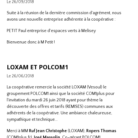
Le 26/09/2018
Suite à la réunion de la dernière commission d'agrément, nous
avons une nouvelle entreprise adhérente à la coopérative :
P
ETIT Paul entreprise d'espaces verts à Melisey
Bienvenue donc à M Petit !
LOXAM ET POLCOM1
Le 26/06/2018
La coopérative remercie la société
LOXAM (Vesoul)
le
groupement
POLCOM1
ainsi que la société
COM1plus
pour
l'invitation du mardi 26 juin 2018 ayant pour thème la
découverte des offres et tarifs (REMISES) communes aux
adhérents de la coopérative. Une ambiance chaleureuse,
sympathique et technique...
Merci à MM
Ruf Jean Christophe
(LOXAM),
Ropers Thomas
(
COM1plus.fr
),
José Massolin,
Co-gérant POLCOM1