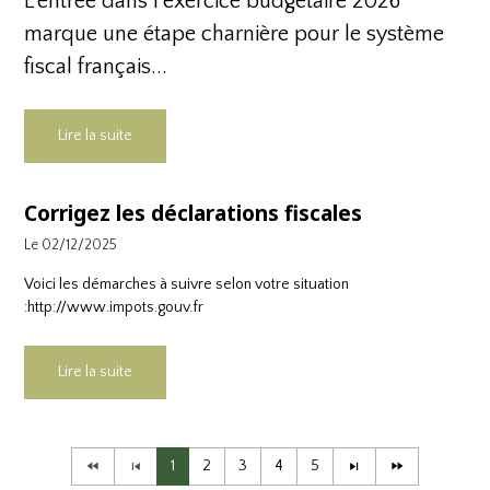
L’entrée dans l’exercice budgétaire 2026
marque une étape charnière pour le système
fiscal français...
Lire la suite
Corrigez les déclarations fiscales
Le 02/12/2025
Voici les démarches à suivre selon votre situation
:
http://www.impots.gouv.fr
Lire la suite
1
2
3
4
5